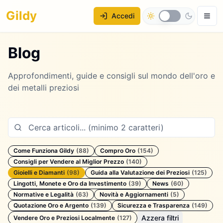
Gildy
Accedi
Blog
Approfondimenti, guide e consigli sul mondo dell'oro e
dei metalli preziosi
Come Funziona Gildy
(
88
)
Compro Oro
(
154
)
Consigli per Vendere al Miglior Prezzo
(
140
)
Gioielli e Diamanti
(
98
)
Guida alla Valutazione dei Preziosi
(
125
)
Lingotti, Monete e Oro da Investimento
(
39
)
News
(
60
)
Normative e Legalità
(
63
)
Novità e Aggiornamenti
(
5
)
Quotazione Oro e Argento
(
139
)
Sicurezza e Trasparenza
(
149
)
Azzera filtri
Vendere Oro e Preziosi Localmente
(
127
)