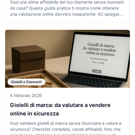
Vuoi una stima affidabile del tuo diamante senza muoverti
da casa? Questa guida pratica ti mostra come ottenere
una valutazione online davvero trasparente: 4C spiegate,
checklist operativa, foto tecniche, differenze tra naturale
e sintetico e strumenti utili (calcolatore dei carati,
monitoraggio quotazioni della montatura). Richiedi offerte
comparabili, pretendi la scomposizione del prezzo e riduci
errori, tempi e sorprese.
Gioielli e Diamanti
4 febbraio 2026
Gioielli di marca: da valutare a vendere
online in sicurezza
Vuoi vendere gioielli di marca senza rinunciare a valore e
sicurezza? Checklist completa, canali affidabili, foto che